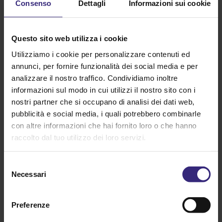
Consenso
Dettagli
Informazioni sui cookie
Questo sito utilizza diversi tipi di cookie. Alcuni cookie
sono collocati da servizi di terzi che compaiono sulle
nostre pagine.
Questo sito web utilizza i cookie
In qualsiasi momento è possibile modificare o
Utilizziamo i cookie per personalizzare contenuti ed
revocare il proprio consenso dalla Dichiarazione dei
cookie sul nostro sito web.
annunci, per fornire funzionalità dei social media e per
analizzare il nostro traffico. Condividiamo inoltre
Scopri di più su chi siamo, come puoi contattarci e
informazioni sul modo in cui utilizzi il nostro sito con i
come trattiamo i dati personali nella nostra
nostri partner che si occupano di analisi dei dati web,
Informativa sulla privacy.
pubblicità e social media, i quali potrebbero combinarle
Specifica l’ID del tuo consenso e la data di quando ci
con altre informazioni che hai fornito loro o che hanno
hai contattati per quanto riguarda il tuo consenso.
raccolto dal tuo utilizzo dei loro servizi.
Il tuo consenso si applica ai seguenti siti web:
www.dumanacademy.it
Selezione
Necessari
del
Il tuo stato attuale: Rifiuta.
Modifica consenso
consenso
Preferenze
Dichiarazione Cookie aggiornata l'ultima volta il
13/07/2026 da
Cookiebot
: