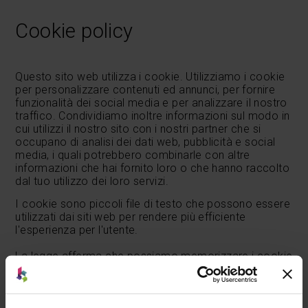
Cookie policy
Questo sito web utilizza i cookie. Utilizziamo i cookie
per personalizzare contenuti ed annunci, per fornire
funzionalità dei social media e per analizzare il nostro
traffico. Condividiamo inoltre informazioni sul modo in
cui utilizzi il nostro sito con i nostri partner che si
occupano di analisi dei dati web, pubblicità e social
media, i quali potrebbero combinarle con altre
informazioni che hai fornito loro o che hanno raccolto
dal tuo utilizzo dei loro servizi.
I cookie sono piccoli file di testo che possono essere
utilizzati dai siti web per rendere più efficiente
l'esperienza per l'utente.
La legge afferma che possiamo memorizzare i cookie
sul tuo dispositivo se sono strettamente necessari per
il funzionamento di questo sito. Per tutti gli altri tipi di
cookie abbiamo bisogno del tuo consenso.